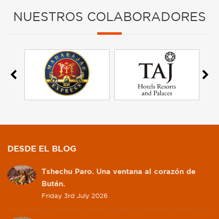
NUESTROS COLABORADORES
DESDE EL BLOG
Tshechu Paro. Una ventana al corazón de
Bután.
Friday 3rd July 2026